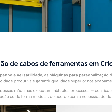
ção de cabos de ferramentas em Cri
penho e versatilidade
, as
Máquinas para personalização 
idade produtiva e garantir qualidade superior nos acabame
a
, essas máquinas executam múltiplos processos — conifica
ão ou de forma modular, de acordo com a necessidade do c