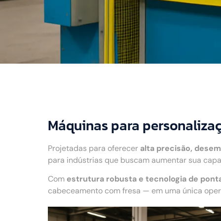
Máquinas para personaliza
Projetadas para oferecer
alta precisão, desem
para indústrias que buscam aumentar sua capac
Com
estrutura robusta e tecnologia de pont
cabeceamento com fresa — em uma única operaç