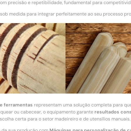
m precisão e repetibilidade, fundamental para competitivi
sob medida para integrar perfeitamente ao seu processo pro
de ferramentas
representam uma solução completa para q
 rosquear ou cabecear, o equipamento garante
resultados cons
colha certa para o setor madeireiro e de utensílios manuais.
ão da sua produção com
Máquinas para personalização de 