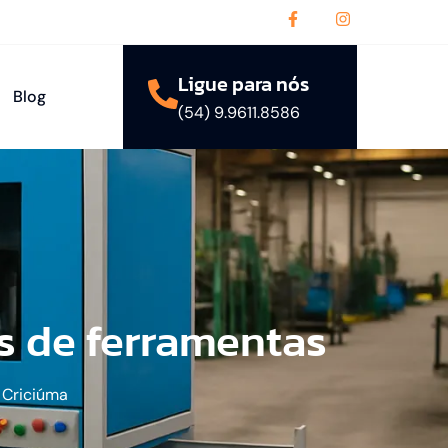
Ligue para nós
Blog
(54) 9.9611.8586
s de ferramentas
 Criciúma