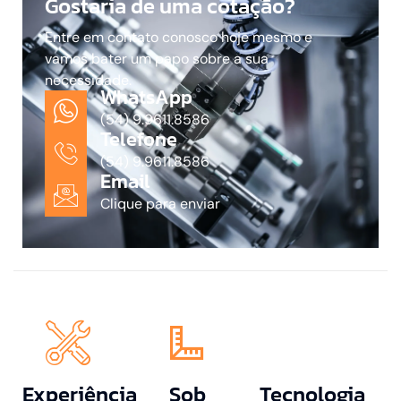
Gostaria de uma cotação?
Entre em contato conosco hoje mesmo e
vamos bater um papo sobre a sua
necessidade.
WhatsApp
(54) 9.9611.8586
Telefone
(54) 9.9611.8586
Email
Clique para enviar
Experiência
Sob
Tecnologia