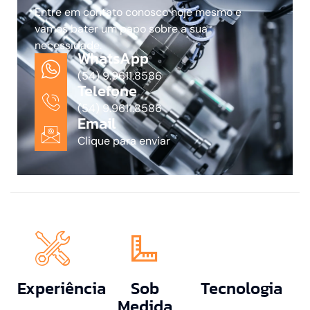
Entre em contato conosco hoje mesmo e
vamos bater um papo sobre a sua
necessidade.
WhatsApp
(54) 9.9611.8586
Telefone
(54) 9.9611.8586
Email
Clique para enviar
Experiência
Sob
Tecnologia
Medida