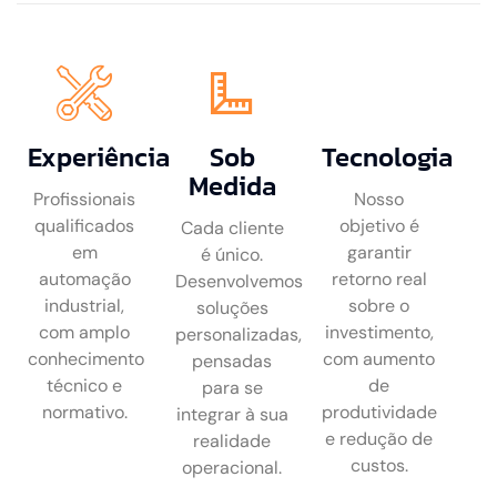
Experiência
Sob
Tecnologia
Medida
Profissionais
Nosso
qualificados
objetivo é
Cada cliente
em
garantir
é único.
automação
retorno real
Desenvolvemos
industrial,
sobre o
soluções
com amplo
investimento,
personalizadas,
conhecimento
com aumento
pensadas
técnico e
de
para se
normativo.
produtividade
integrar à sua
e redução de
realidade
custos.
operacional.