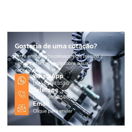
Gostaria de uma cotação?
Entre em contato conosco hoje mesmo e
vamos bater um papo sobre a sua
necessidade.
WhatsApp
(54) 9.9611.8586
Telefone
(54) 9.9611.8586
Email
Clique para enviar