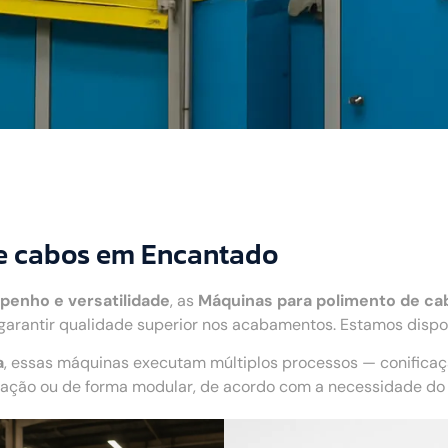
e cabos em Encantado
penho e versatilidade
, as
Máquinas para polimento de ca
arantir qualidade superior nos acabamentos. Estamos dispo
a
, essas máquinas executam múltiplos processos — conifica
ão ou de forma modular, de acordo com a necessidade do c