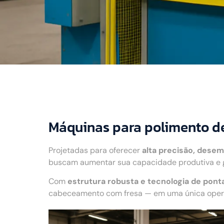
Máquinas para polimento d
Projetadas para oferecer
alta precisão, desem
buscam aumentar sua capacidade produtiva e g
Com
estrutura robusta e tecnologia de pont
cabeceamento com fresa — em uma única operaç