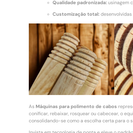
Qualidade padronizada:
usinagem co
Customização total:
desenvolvidas 
As
Máquinas para polimento de cabos
repres
conificar, rebaixar, rosquear ou cabecear, o e
consolidando-se como a escolha certa para o se
Invista em tecnologia de ponta e eleve o padr