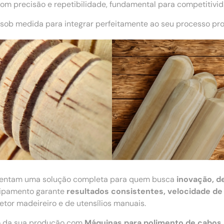
m precisão e repetibilidade, fundamental para competitivi
sob medida para integrar perfeitamente ao seu processo pro
entam uma solução completa para quem busca
inovação, d
quipamento garante
resultados consistentes, velocidade de
tor madeireiro e de utensílios manuais.
ão da sua produção com
Máquinas para polimento de cabos
.