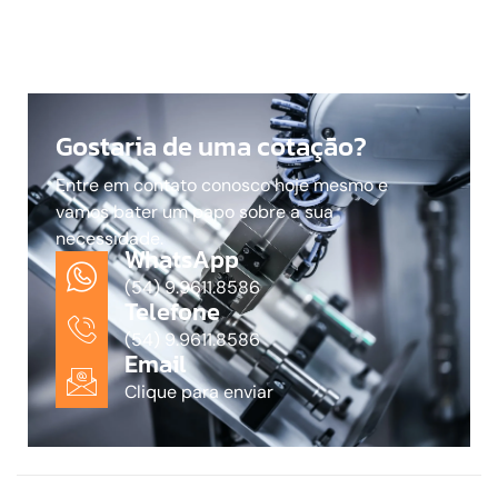
Gostaria de uma cotação?
Entre em contato conosco hoje mesmo e
vamos bater um papo sobre a sua
necessidade.
WhatsApp
(54) 9.9611.8586
Telefone
(54) 9.9611.8586
Email
Clique para enviar