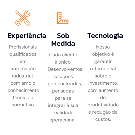
Experiência
Sob
Tecnologia
Medida
Profissionais
Nosso
qualificados
objetivo é
Cada cliente
em
garantir
é único.
automação
retorno real
Desenvolvemos
industrial,
sobre o
soluções
com amplo
investimento,
personalizadas,
conhecimento
com aumento
pensadas
técnico e
de
para se
normativo.
produtividade
integrar à sua
e redução de
realidade
custos.
operacional.