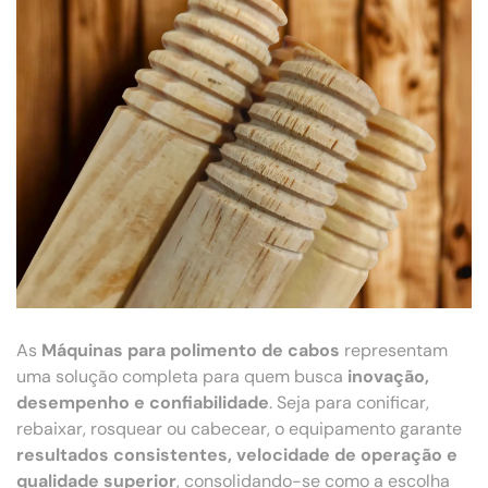
As
Máquinas para polimento de cabos
representam
uma solução completa para quem busca
inovação,
desempenho e confiabilidade
. Seja para conificar,
rebaixar, rosquear ou cabecear, o equipamento garante
resultados consistentes, velocidade de operação e
qualidade superior
, consolidando-se como a escolha