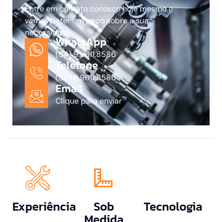
Entre em contato conosco hoje mesmo e
vamos bater um papo sobre a sua
necessidade.
WhatsApp
(54) 9.9611.8586
Telefone
(54) 9.9611.8586
Email
Clique para enviar
Experiência
Sob
Tecnologia
Medida