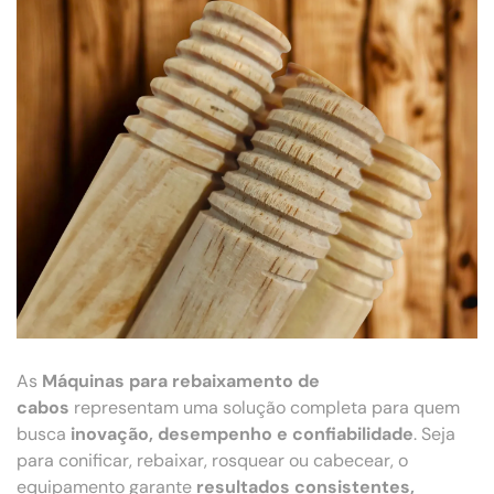
As
Máquinas para rebaixamento de
cabos
representam uma solução completa para quem
busca
inovação, desempenho e confiabilidade
. Seja
para conificar, rebaixar, rosquear ou cabecear, o
equipamento garante
resultados consistentes,