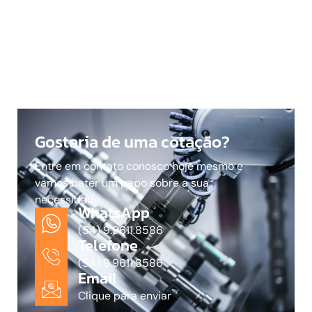
Gostaria de uma cotação?
Entre em contato conosco hoje mesmo e
vamos bater um papo sobre a sua
necessidade.
WhatsApp
(54) 9.9611.8586
Telefone
(54) 9.9611.8586
Email
Clique para enviar