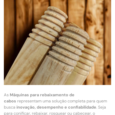
As
Máquinas para rebaixamento de
cabos
representam uma solução completa para quem
busca
inovação, desempenho e confiabilidade
. Seja
para conificar, rebaixar, rosquear ou cabecear, o