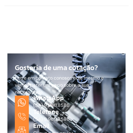
Gostaria de uma cotação?
Entre em contato conosco hoje mesmo e
vamos bater um papo sobre a sua
necessidade.
WhatsApp
(54) 9.9611.8586
Telefone
(54) 9.9611.8586
Email