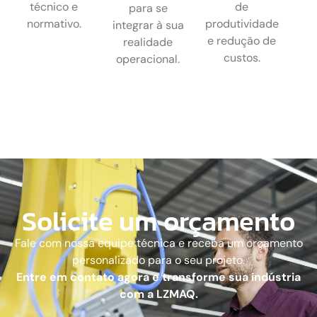
técnico e
de
para se
normativo.
produtividade
integrar à sua
e redução de
realidade
custos.
operacional.
Solicite um orçamento
Fale com nossa equipe técnica e receba um orçamento
personalizado para o seu projeto.
Entre em contato agora e transforme sua indústria
com a LZMAQ.