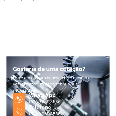
Gostaria de uma cotação?
Entre em contato conosco hoje mesmo e
vamos bater um papo sobre a sua
necessidade.
WhatsApp
(54) 9.9611.8586
Telefone
(54) 9.9611.8586