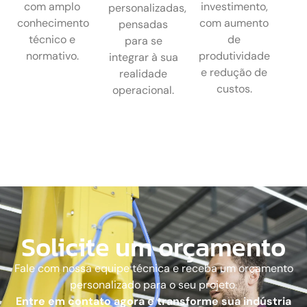
com amplo
investimento,
personalizadas,
conhecimento
com aumento
pensadas
técnico e
de
para se
normativo.
produtividade
integrar à sua
e redução de
realidade
custos.
operacional.
Solicite um orçamento
Fale com nossa equipe técnica e receba um orçamento
personalizado para o seu projeto.
Entre em contato agora e transforme sua indústria