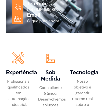
Telefone
(54) 9.9611.8586
Email
Clique para enviar
Experiência
Sob
Tecnologia
Medida
Profissionais
Nosso
qualificados
objetivo é
Cada cliente
em
garantir
é único.
automação
retorno real
Desenvolvemos
industrial,
sobre o
soluções