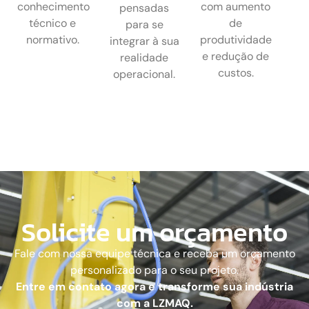
conhecimento
com aumento
pensadas
técnico e
de
para se
normativo.
produtividade
integrar à sua
e redução de
realidade
custos.
operacional.
Solicite um orçamento
Fale com nossa equipe técnica e receba um orçamento
personalizado para o seu projeto.
Entre em contato agora e transforme sua indústria
com a LZMAQ.