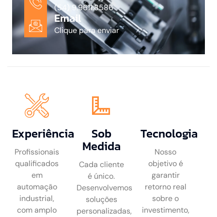
(54) 9.9611.8586
Email
Clique para enviar
Experiência
Sob
Tecnologia
Medida
Profissionais
Nosso
qualificados
objetivo é
Cada cliente
em
garantir
é único.
automação
retorno real
Desenvolvemos
industrial,
sobre o
soluções
com amplo
investimento,
personalizadas,