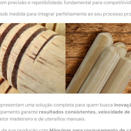
m precisão e repetibilidade, fundamental para competitivi
sob medida para integrar perfeitamente ao seu processo pro
presentam uma solução completa para quem busca
inovaç
quipamento garante
resultados consistentes, velocidade de
tor madeireiro e de utensílios manuais.
ão da sua produção com
Máquinas para rosqueamento de c