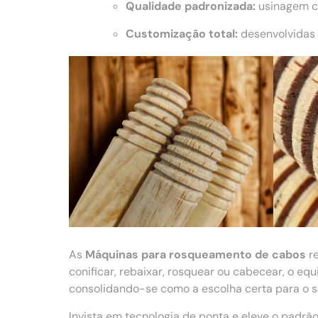
Qualidade padronizada:
usinagem co
Customização total:
desenvolvidas 
As
Máquinas para rosqueamento de cabos
re
conificar, rebaixar, rosquear ou cabecear, o e
consolidando-se como a escolha certa para o se
Invista em tecnologia de ponta e eleve o padr