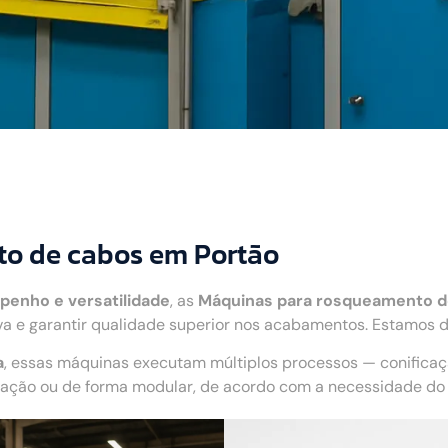
o de cabos em Portão
penho e versatilidade
, as
Máquinas para rosqueamento d
 e garantir qualidade superior nos acabamentos. Estamos di
a
, essas máquinas executam múltiplos processos — conifica
ão ou de forma modular, de acordo com a necessidade do c