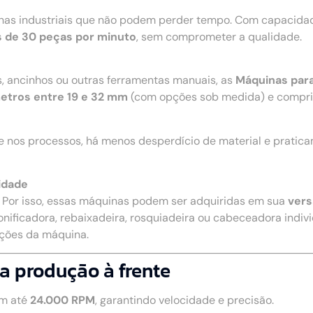
nhas industriais que não podem perder tempo. Com capacidad
 de 30 peças por minuto
, sem comprometer a qualidade.
s, ancinhos ou outras ferramentas manuais, as
Máquinas par
etros entre 19 e 32 mm
(com opções sob medida) e compr
e nos processos, há menos desperdício de material e pratic
idade
. Por isso, essas máquinas podem ser adquiridas em sua
vers
onificadora, rebaixadeira, rosquiadeira ou cabeceadora individ
nções da máquina.
a produção à frente
m até
24.000 RPM
, garantindo velocidade e precisão.