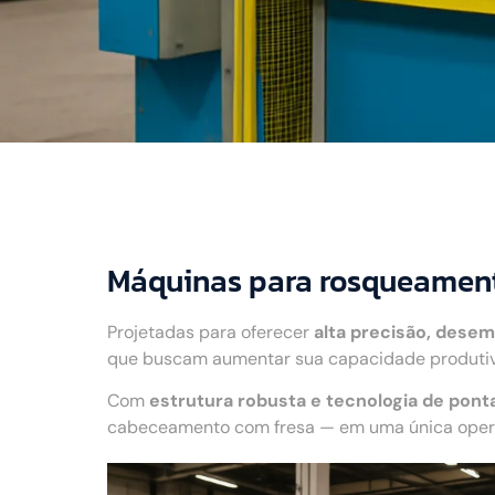
Máquinas para rosqueament
Projetadas para oferecer
alta precisão, desem
que buscam aumentar sua capacidade produtiva
Com
estrutura robusta e tecnologia de pont
cabeceamento com fresa — em uma única operaç