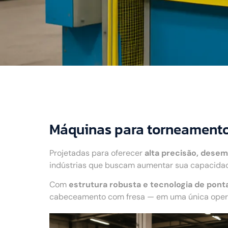
Máquinas para torneamento
Projetadas para oferecer
alta precisão, desem
indústrias que buscam aumentar sua capacidade
Com
estrutura robusta e tecnologia de pont
cabeceamento com fresa — em uma única operaç