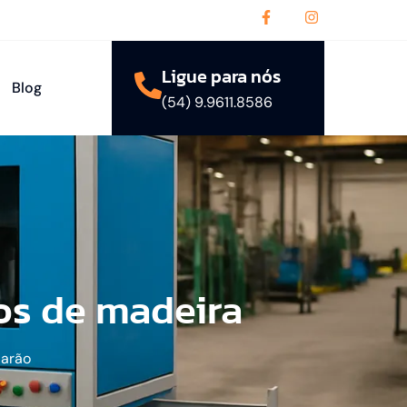
Ligue para nós
Blog
(54) 9.9611.8586
os de madeira
Barão