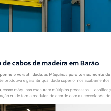
 de cabos de madeira em Barão
penho e versatilidade
, as
Máquinas para torneamento de
 produtiva e garantir qualidade superior nos acabamentos.
a
, essas máquinas executam múltiplos processos — conifica
ão ou de forma modular, de acordo com a necessidade do c