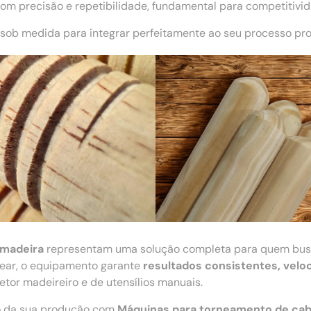
m precisão e repetibilidade, fundamental para competitivi
sob medida para integrar perfeitamente ao seu processo pro
 madeira
representam uma solução completa para quem bu
ecear, o equipamento garante
resultados consistentes, velo
tor madeireiro e de utensílios manuais.
ão da sua produção com
Máquinas para torneamento de cab