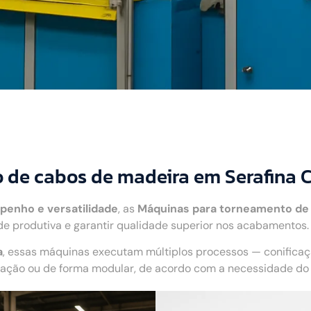
 de cabos de madeira em Serafina 
penho e versatilidade
, as
Máquinas para torneamento de
 produtiva e garantir qualidade superior nos acabamentos. 
a
, essas máquinas executam múltiplos processos — conifica
ão ou de forma modular, de acordo com a necessidade do c