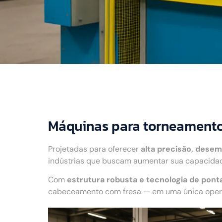
Máquinas para torneamento
Projetadas para oferecer
alta precisão, desem
indústrias que buscam aumentar sua capacidade
Com
estrutura robusta e tecnologia de pont
cabeceamento com fresa — em uma única operaç