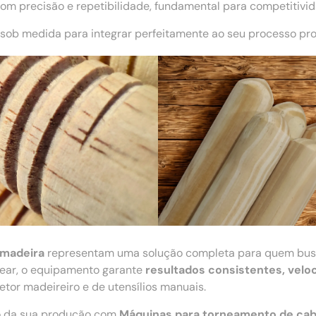
m precisão e repetibilidade, fundamental para competitivi
sob medida para integrar perfeitamente ao seu processo pro
 madeira
representam uma solução completa para quem bu
ecear, o equipamento garante
resultados consistentes, velo
tor madeireiro e de utensílios manuais.
ão da sua produção com
Máquinas para torneamento de cab