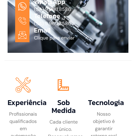
WhatsApp
(54) 9.9611.8586
Telefone
(54) 9.9611.8586
Email
Clique para enviar
Experiência
Sob
Tecnologia
Medida
Profissionais
Nosso
qualificados
objetivo é
Cada cliente
em
garantir
é único.
automação
retorno real