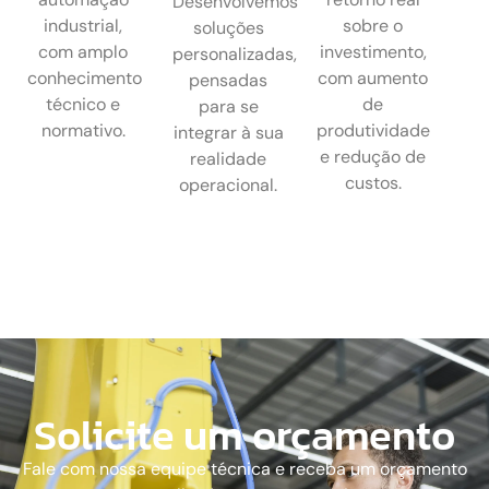
Desenvolvemos
industrial,
sobre o
soluções
com amplo
investimento,
personalizadas,
conhecimento
com aumento
pensadas
técnico e
de
para se
normativo.
produtividade
integrar à sua
e redução de
realidade
custos.
operacional.
Solicite um orçamento
Fale com nossa equipe técnica e receba um orçamento