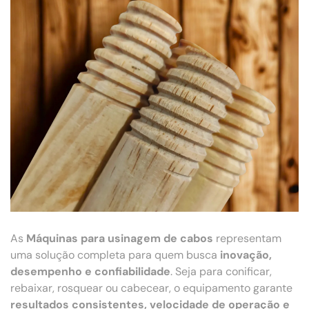
As
Máquinas para usinagem de cabos
representam
uma solução completa para quem busca
inovação,
desempenho e confiabilidade
. Seja para conificar,
rebaixar, rosquear ou cabecear, o equipamento garante
resultados consistentes, velocidade de operação e