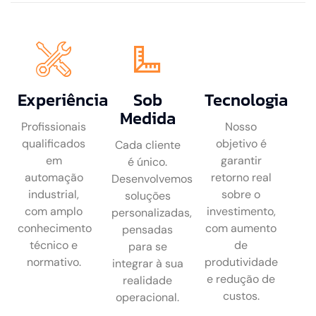
Experiência
Sob
Tecnologia
Medida
Profissionais
Nosso
qualificados
objetivo é
Cada cliente
em
garantir
é único.
automação
retorno real
Desenvolvemos
industrial,
sobre o
soluções
com amplo
investimento,
personalizadas,
conhecimento
com aumento
pensadas
técnico e
de
para se
normativo.
produtividade
integrar à sua
e redução de
realidade
custos.
operacional.