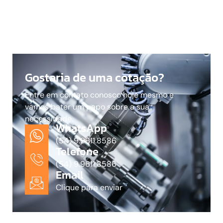
Gostaria de uma cotação?
Entre em contato conosco hoje mesmo e
vamos bater um papo sobre a sua
necessidade.
WhatsApp
(54) 9.9611.8586
Telefone
(54) 9.9611.8586
Email
Clique para enviar