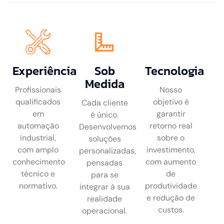
Experiência
Sob
Tecnologia
Medida
Profissionais
Nosso
qualificados
objetivo é
Cada cliente
em
garantir
é único.
automação
retorno real
Desenvolvemos
industrial,
sobre o
soluções
com amplo
investimento,
personalizadas,
conhecimento
com aumento
pensadas
técnico e
de
para se
normativo.
produtividade
integrar à sua
e redução de
realidade
custos.
operacional.