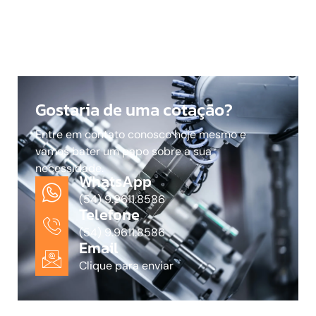
Gostaria de uma cotação?
Entre em contato conosco hoje mesmo e
vamos bater um papo sobre a sua
necessidade.
WhatsApp
(54) 9.9611.8586
Telefone
(54) 9.9611.8586
Email
Clique para enviar