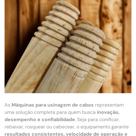
As
Máquinas para usinagem de cabos
representam
uma solução completa para quem busca
inovação,
desempenho e confiabilidade
. Seja para conificar,
rebaixar, rosquear ou cabecear, o equipamento garante
resultados consistentes, velocidade de operação e