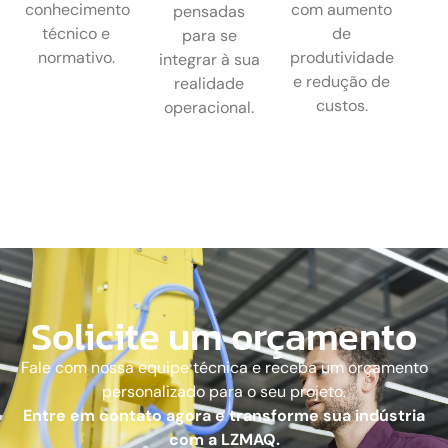
conhecimento
com aumento
pensadas
técnico e
de
para se
normativo.
produtividade
integrar à sua
e redução de
realidade
custos.
operacional.
Solicite um orçamento
Fale com nossa equipe técnica e receba um orçamento
personalizado para o seu projeto.
Entre em contato agora e transforme sua indústria
com a LZMAQ.