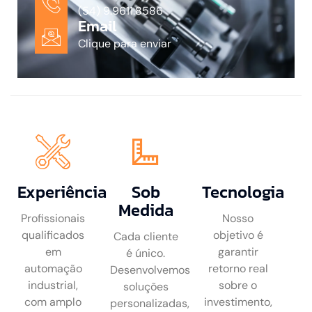
(54) 9.9611.8586
Email
Clique para enviar
Experiência
Sob
Tecnologia
Medida
Profissionais
Nosso
qualificados
objetivo é
Cada cliente
em
garantir
é único.
automação
retorno real
Desenvolvemos
industrial,
sobre o
soluções
com amplo
investimento,
personalizadas,