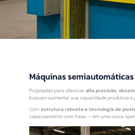
Máquinas semiautomáticas
Projetadas para oferecer
alta precisão, desem
buscam aumentar sua capacidade produtiva e g
Com
estrutura robusta e tecnologia de pont
cabeceamento com fresa — em uma única operaç