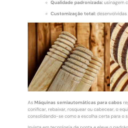
Qualidade padronizada:
usinagem co
Customização total:
desenvolvidas 
As
Máquinas semiautomáticas para cabos
re
conificar, rebaixar, rosquear ou cabecear, o e
consolidando-se como a escolha certa para o se
Invista em tecnologia de ponta e eleve o padr