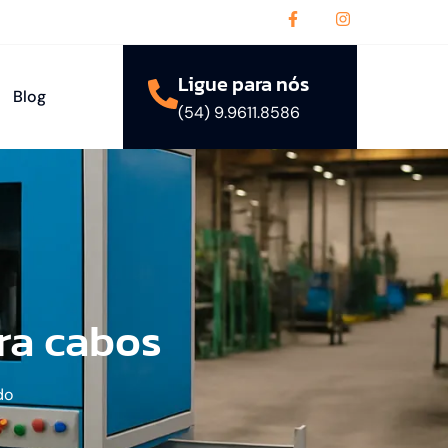
Ligue para nós
Blog
(54) 9.9611.8586
ra cabos
do