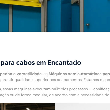
 para cabos em Encantado
penho e versatilidade
, as
Máquinas semiautomáticas par
arantir qualidade superior nos acabamentos. Estamos dispo
a
, essas máquinas executam múltiplos processos — conifica
ão ou de forma modular, de acordo com a necessidade do c