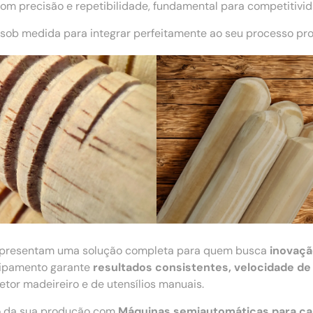
m precisão e repetibilidade, fundamental para competitivi
sob medida para integrar perfeitamente ao seu processo pro
presentam uma solução completa para quem busca
inovaçã
quipamento garante
resultados consistentes, velocidade de
tor madeireiro e de utensílios manuais.
ão da sua produção com
Máquinas semiautomáticas para c