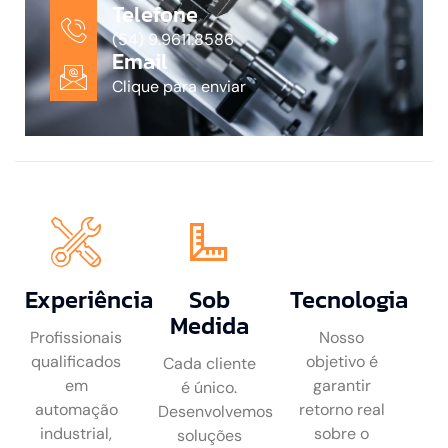
Telefone
(54) 9.9611.8586
Email
Clique para enviar
Experiência
Sob
Tecnologia
Medida
Profissionais
Nosso
qualificados
objetivo é
Cada cliente
em
garantir
é único.
automação
retorno real
Desenvolvemos
industrial,
sobre o
soluções