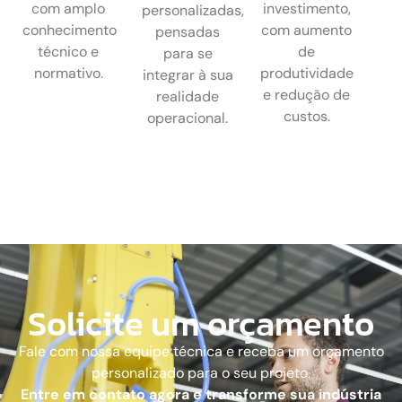
com amplo
investimento,
personalizadas,
conhecimento
com aumento
pensadas
técnico e
de
para se
normativo.
produtividade
integrar à sua
e redução de
realidade
custos.
operacional.
Solicite um orçamento
Fale com nossa equipe técnica e receba um orçamento
personalizado para o seu projeto.
Entre em contato agora e transforme sua indústria