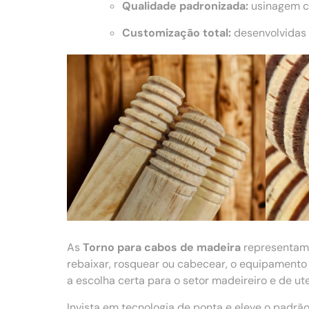
Qualidade padronizada:
usinagem co
Customização total:
desenvolvidas 
As
Torno para cabos de madeira
representam
rebaixar, rosquear ou cabecear, o equipamento
a escolha certa para o setor madeireiro e de ut
Invista em tecnologia de ponta e eleve o padr