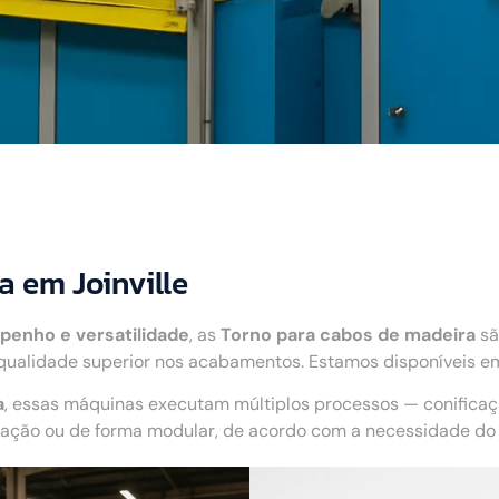
 em Joinville
penho e versatilidade
, as
Torno para cabos de madeira
sã
qualidade superior nos acabamentos. Estamos disponíveis em 
a
, essas máquinas executam múltiplos processos — conifica
ão ou de forma modular, de acordo com a necessidade do c