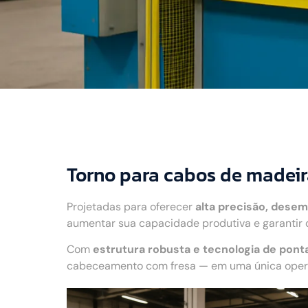
Torno para cabos de madeira
Projetadas para oferecer
alta precisão, desem
aumentar sua capacidade produtiva e garantir 
Com
estrutura robusta e tecnologia de pont
cabeceamento com fresa — em uma única operaç