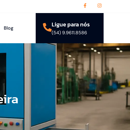
Ligue para nós
Blog
(54) 9.9611.8586
ira