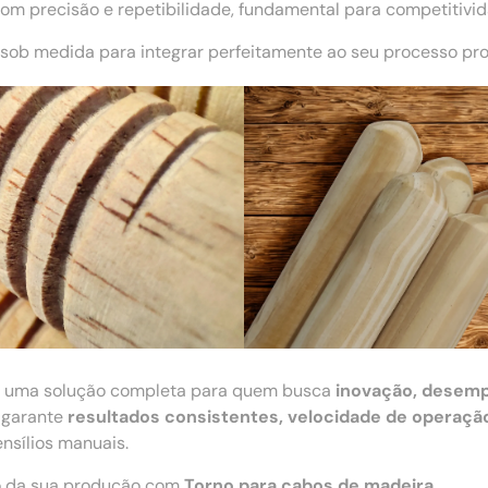
m precisão e repetibilidade, fundamental para competitivi
sob medida para integrar perfeitamente ao seu processo pro
 uma solução completa para quem busca
inovação, desemp
 garante
resultados consistentes, velocidade de operação
ensílios manuais.
ão da sua produção com
Torno para cabos de madeira
.