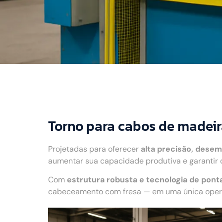
Torno para cabos de madei
Projetadas para oferecer
alta precisão, desem
aumentar sua capacidade produtiva e garantir 
Com
estrutura robusta e tecnologia de pont
cabeceamento com fresa — em uma única operaç