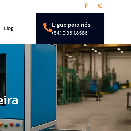
Ligue para nós
Blog
(54) 9.9611.8586
ira