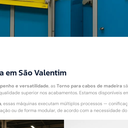
ra em São Valentim
penho e versatilidade
, as
Torno para cabos de madeira
sã
qualidade superior nos acabamentos. Estamos disponíveis e
a
, essas máquinas executam múltiplos processos — conifica
ão ou de forma modular, de acordo com a necessidade do c