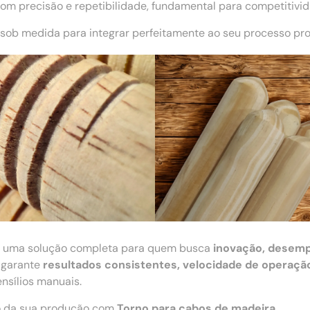
m precisão e repetibilidade, fundamental para competitivi
sob medida para integrar perfeitamente ao seu processo pro
 uma solução completa para quem busca
inovação, desemp
 garante
resultados consistentes, velocidade de operação
ensílios manuais.
ão da sua produção com
Torno para cabos de madeira
.