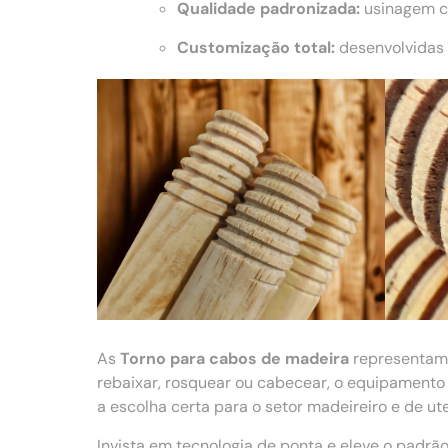
Qualidade padronizada:
usinagem co
Customização total:
desenvolvidas 
As
Torno para cabos de madeira
representam
rebaixar, rosquear ou cabecear, o equipamento
a escolha certa para o setor madeireiro e de ut
Invista em tecnologia de ponta e eleve o padr