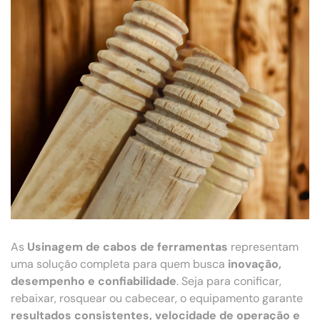
As
Usinagem de cabos de ferramentas
representam
uma solução completa para quem busca
inovação,
desempenho e confiabilidade
. Seja para conificar,
rebaixar, rosquear ou cabecear, o equipamento garante
resultados consistentes, velocidade de operação e