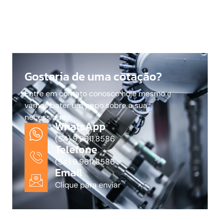
Gostaria de uma cotação?
Entre em contato conosco hoje mesmo e
vamos bater um papo sobre a sua
necessidade.
WhatsApp
(54) 9.9611.8586
Telefone
(54) 9.9611.8586
Email
Clique para enviar