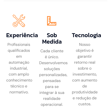
Experiência
Sob
Tecnologia
Medida
Profissionais
Nosso
qualificados
objetivo é
Cada cliente
em
garantir
é único.
automação
retorno real
Desenvolvemos
industrial,
sobre o
soluções
com amplo
investimento,
personalizadas,
conhecimento
com aumento
pensadas
técnico e
de
para se
normativo.
produtividade
integrar à sua
e redução de
realidade
custos.
operacional.