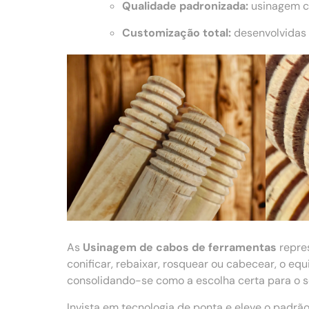
Qualidade padronizada:
usinagem co
Customização total:
desenvolvidas 
As
Usinagem de cabos de ferramentas
repre
conificar, rebaixar, rosquear ou cabecear, o e
consolidando-se como a escolha certa para o se
Invista em tecnologia de ponta e eleve o padr