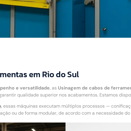
amentas em Rio do Sul
penho e versatilidade
, as
Usinagem de cabos de ferrame
rantir qualidade superior nos acabamentos. Estamos dispon
a
, essas máquinas executam múltiplos processos — conifica
ão ou de forma modular, de acordo com a necessidade do c